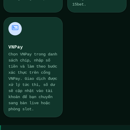
15bet.
VNPay
Chọn VNPay trong danh
sách chip, nhập số
tiền và làm theo bước
xác thực trên cổng
VNPay. Giao dịch được
xử lý tức thì, số dư
sẽ cập nhật vào tài
khoản để bạn chuyển
sang bàn live hoặc
phòng slot.