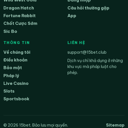
Dragon Hatch
Câu hỏi thường gặp
Fortune Rabbit
App
Chốt Cược Sớm
Sic Bo
THÔNG TIN
LIÊN HỆ
Về chúng tôi
support@15bet.club
Điều khoản
Dịch vụ chỉ khả dụng ở những
khu vực mà pháp luật cho
Bảo mật
phép.
Pháp lý
Live Casino
Slots
Sportsbook
Sitemap
© 2026 15bet. Bảo lưu mọi quyền.