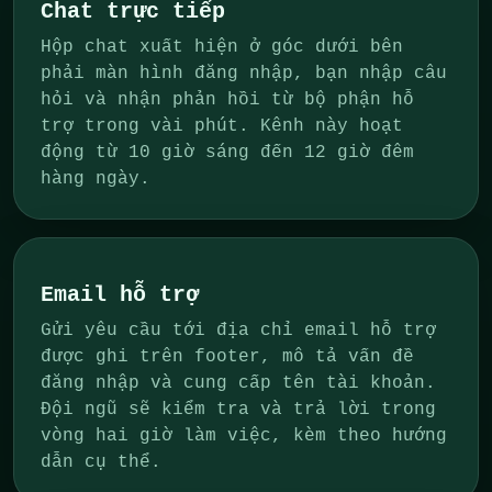
Chat trực tiếp
Hộp chat xuất hiện ở góc dưới bên
phải màn hình đăng nhập, bạn nhập câu
hỏi và nhận phản hồi từ bộ phận hỗ
trợ trong vài phút. Kênh này hoạt
động từ 10 giờ sáng đến 12 giờ đêm
hàng ngày.
Email hỗ trợ
Gửi yêu cầu tới địa chỉ email hỗ trợ
được ghi trên footer, mô tả vấn đề
đăng nhập và cung cấp tên tài khoản.
Đội ngũ sẽ kiểm tra và trả lời trong
vòng hai giờ làm việc, kèm theo hướng
dẫn cụ thể.