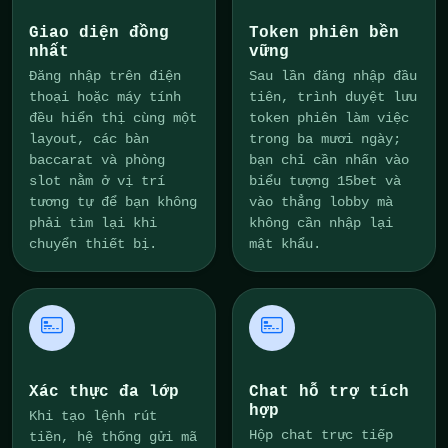
Giao diện đồng
Token phiên bền
nhất
vững
Đăng nhập trên điện
Sau lần đăng nhập đầu
thoại hoặc máy tính
tiên, trình duyệt lưu
đều hiển thị cùng một
token phiên làm việc
layout, các bàn
trong ba mươi ngày;
baccarat và phòng
bạn chỉ cần nhấn vào
slot nằm ở vị trí
biểu tượng 15bet và
tương tự để bạn không
vào thẳng lobby mà
phải tìm lại khi
không cần nhập lại
chuyển thiết bị.
mật khẩu.
Xác thực đa lớp
Chat hỗ trợ tích
hợp
Khi tạo lệnh rút
Hộp chat trực tiếp
tiền, hệ thống gửi mã