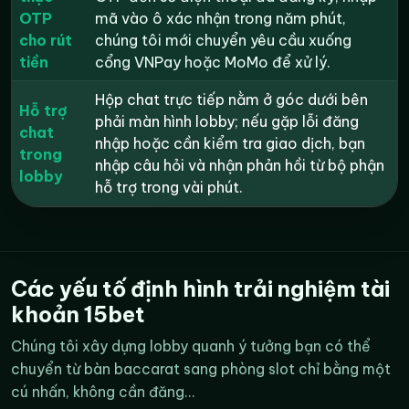
OTP
mã vào ô xác nhận trong năm phút,
cho rút
chúng tôi mới chuyển yêu cầu xuống
tiền
cổng VNPay hoặc MoMo để xử lý.
Hộp chat trực tiếp nằm ở góc dưới bên
Hỗ trợ
phải màn hình lobby; nếu gặp lỗi đăng
chat
nhập hoặc cần kiểm tra giao dịch, bạn
trong
nhập câu hỏi và nhận phản hồi từ bộ phận
lobby
hỗ trợ trong vài phút.
Các yếu tố định hình trải nghiệm tài
khoản 15bet
Chúng tôi xây dựng lobby quanh ý tưởng bạn có thể
chuyển từ bàn baccarat sang phòng slot chỉ bằng một
cú nhấn, không cần đăng...